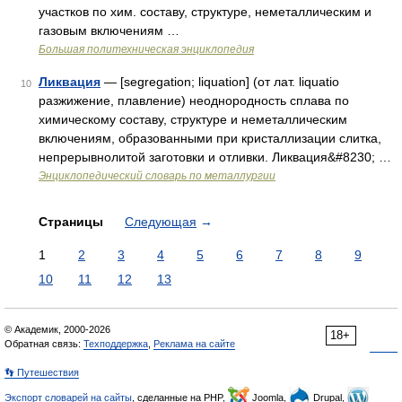
участков по хим. составу, структуре, неметаллическим и
газовым включениям …
Большая политехническая энциклопедия
Ликвация
— [segregation; liquation] (от лат. liquatio
10
разжижение, плавление) неоднородность сплава по
химическому составу, структуре и неметаллическим
включениям, образованными при кристаллизации слитка,
непрерывнолитой заготовки и отливки. Ликвация&#8230; …
Энциклопедический словарь по металлургии
Страницы
Следующая
→
1
2
3
4
5
6
7
8
9
10
11
12
13
© Академик, 2000-2026
18+
Обратная связь:
Техподдержка
,
Реклама на сайте
👣 Путешествия
Экспорт словарей на сайты
, сделанные на PHP,
Joomla,
Drupal,