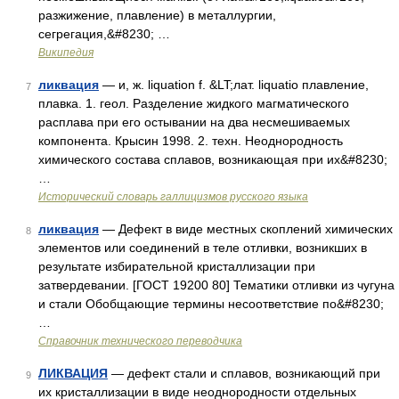
разжижение, плавление) в металлургии,
сегрегация,&#8230; …
Википедия
ликвация
— и, ж. liquation f. &LT;лат. liquatio плавление,
7
плавка. 1. геол. Разделение жидкого магматического
расплава при его остывании на два несмешиваемых
компонента. Крысин 1998. 2. техн. Неоднородность
химического состава сплавов, возникающая при их&#8230;
…
Исторический словарь галлицизмов русского языка
ликвация
— Дефект в виде местных скоплений химических
8
элементов или соединений в теле отливки, возникших в
результате избирательной кристаллизации при
затвердевании. [ГОСТ 19200 80] Тематики отливки из чугуна
и стали Обобщающие термины несоответствие по&#8230;
…
Справочник технического переводчика
ЛИКВАЦИЯ
— дефект стали и сплавов, возникающий при
9
их кристаллизации в виде неоднородности отдельных