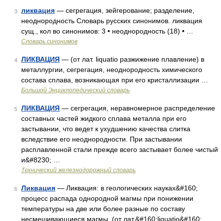
ликвация
— сегрегация, зейгерование; разделение,
3
неоднородность Словарь русских синонимов. ликвация
сущ., кол во синонимов: 3 • неоднородность (18) • …
Словарь синонимов
ЛИКВАЦИЯ
— (от лат. liquatio разжижение плавление) в
4
металлургии, сегрегация, неоднородность химического
состава сплава, возникающая при его кристаллизации …
Большой Энциклопедический словарь
ЛИКВАЦИЯ
— сегрегация, неравномерное распределение
5
составных частей жидкого сплава металла при его
застывании, что ведет к ухудшению качества слитка
вследствие его неоднородности. При застывании
расплавленной стали прежде всего застывает более чистый
и&#8230; …
Технический железнодорожный словарь
Ликвация
— Ликвация: в геологических науках&#160;
6
процесс распада однородной магмы при понижении
температуры на две или более разные по составу
несмешивающиеся магмы. (от лат.&#160;liquatio&#160;