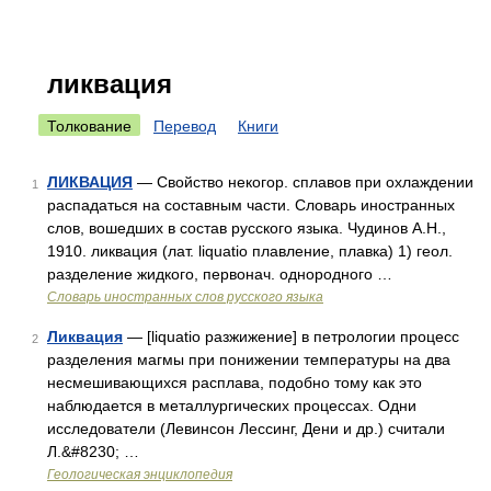
ликвация
Толкование
Перевод
Книги
ЛИКВАЦИЯ
— Свойство некогор. сплавов при охлаждении
1
распадаться на составным части. Словарь иностранных
слов, вошедших в состав русского языка. Чудинов А.Н.,
1910. ликвация (лат. liquatio плавление, плавка) 1) геол.
разделение жидкого, первонач. однородного …
Словарь иностранных слов русского языка
Ликвация
— [liquatio разжижение] в петрологии процесс
2
разделения магмы при понижении температуры на два
несмешивающихся расплава, подобно тому как это
наблюдается в металлургических процессах. Одни
исследователи (Левинсон Лессинг, Дени и др.) считали
Л.&#8230; …
Геологическая энциклопедия